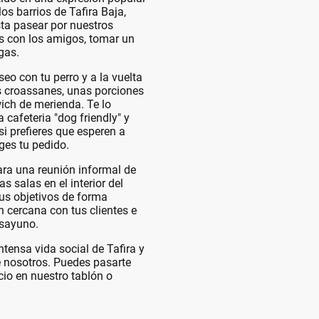
los barrios de Tafira Baja,
sta pasear por nuestros
os con los amigos, tomar un
gas.
eo con tu perro y a la vuelta
 croassanes, unas porciones
wich de merienda. Te lo
cafeteria "dog friendly" y
i prefieres que esperen a
ges tu pedido.
ara una reunión informal de
 salas en el interior del
tus objetivos de forma
n cercana con tus clientes e
esayuno.
ntensa vida social de Tafira y
e nosotros. Puedes pasarte
cio en nuestro tablón o
.